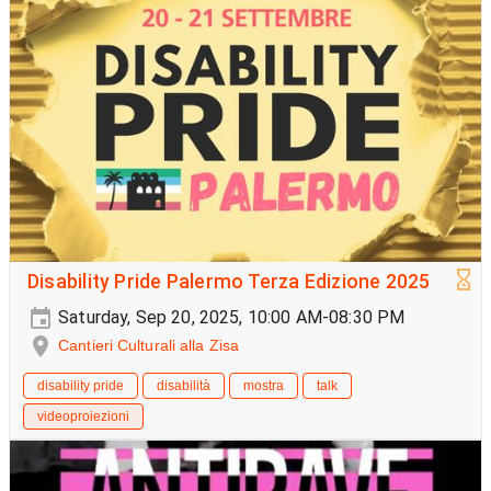
Disability Pride Palermo Terza Edizione 2025
Saturday, Sep 20, 2025, 10:00 AM-08:30 PM
Cantieri Culturali alla Zisa
disability pride
disabilità
mostra
talk
videoproiezioni