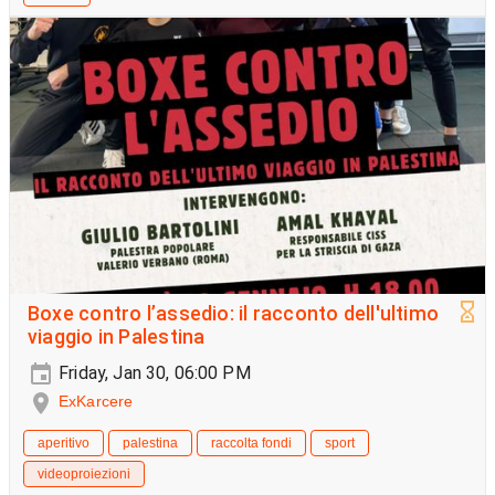
Boxe contro l’assedio: il racconto dell'ultimo
viaggio in Palestina
Friday, Jan 30, 06:00 PM
ExKarcere
aperitivo
palestina
raccolta fondi
sport
videoproiezioni