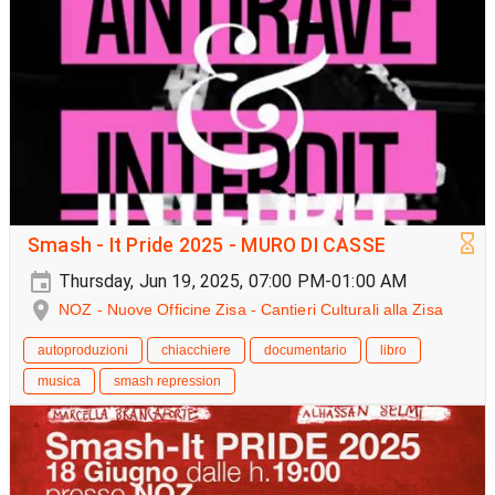
Smash - It Pride 2025 - MURO DI CASSE
Thursday, Jun 19, 2025, 07:00 PM-01:00 AM
NOZ - Nuove Officine Zisa - Cantieri Culturali alla Zisa
autoproduzioni
chiacchiere
documentario
libro
musica
smash repression