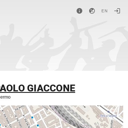
EN
 PAOLO GIACCONE
alermo