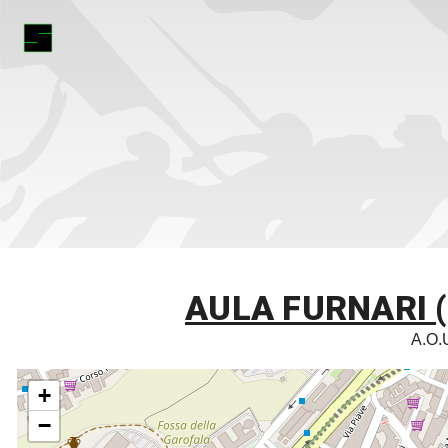
AULA FURNARI (
A.O.U
+
−